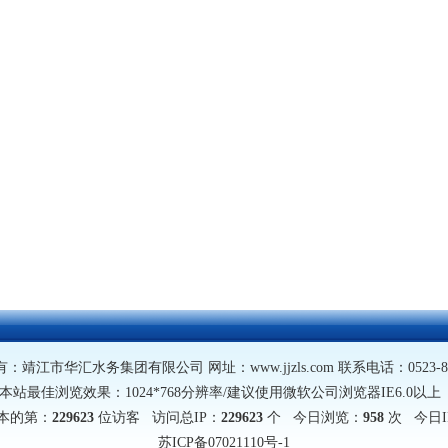
：靖江市华汇水务集团有限公司 网址：www.jjzls.com 联系电话：0523-848
本站最佳浏览效果：1024*768分辨率/建议使用微软公司浏览器IE6.0以
本的第：
229623
位访客 访问总IP：
229623
个 今日浏览：
958
次 今日I
苏ICP备07021110号-1