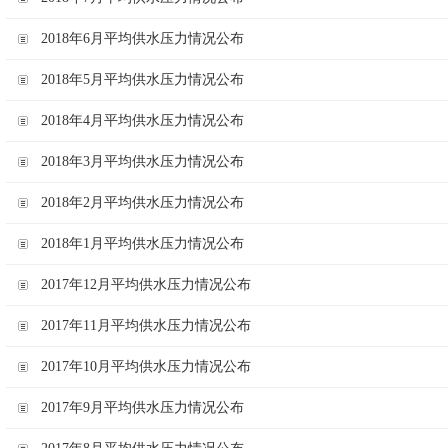
2018年6月平均供水压力情况公布
2018年5月平均供水压力情况公布
2018年4月平均供水压力情况公布
2018年3月平均供水压力情况公布
2018年2月平均供水压力情况公布
2018年1月平均供水压力情况公布
2017年12月平均供水压力情况公布
2017年11月平均供水压力情况公布
2017年10月平均供水压力情况公布
2017年9月平均供水压力情况公布