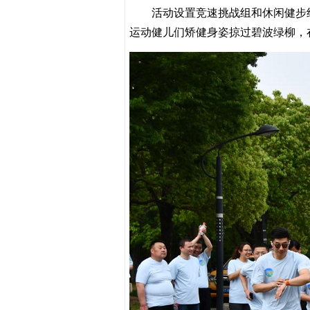
活动设置竞速挑战组和休闲健步组双
运动健儿们矫健身姿掠过碧波绿柳，