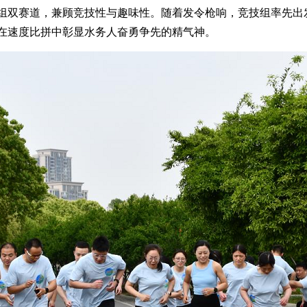
赛道，兼顾竞技性与趣味性。随着发令枪响，竞技组率先出发，
在速度比拼中彰显水务人奋勇争先的精气神。