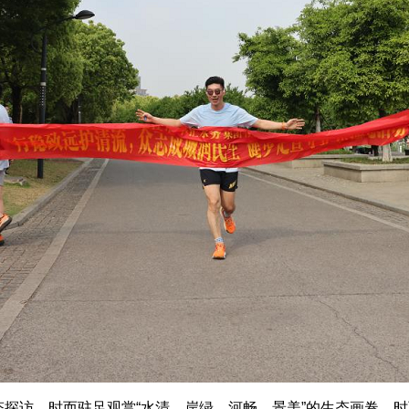
探访，时而驻足观赏“水清、岸绿、河畅、景美”的生态画卷，