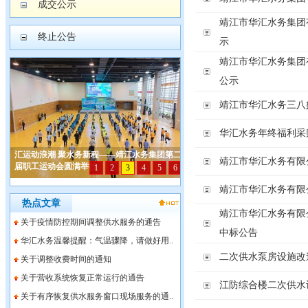
成交公示
靖江市华汇水务集团
终止公告
示
靖江市华汇水务集团有
公示
靖江市华汇水务三八
华汇水务年终福利采
靖江市华汇水务有限
靖江市华汇水务有限
热点文章
靖江市华汇水务有限
关于疫情防控期间调整供水服务的通告
中标公告
华汇水务温馨提醒：气温骤降，请做好用..
二次供水泵房设施改
关于调整收费时间的通知
关于营收系统恢复正常运行的通告
江防综合楼二次供水
关于有序恢复供水服务窗口现场服务的通..