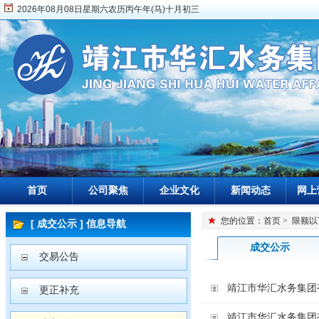
2026年08月08日星期六农历丙午年(马)十月初三
首页
公司聚焦
企业文化
新闻动态
网上
您的位置：
首页
>
限额以
[ 成交公示 ] 信息导航
成交公示
交易公告
靖江市华汇水务集团
更正补充
靖江市华汇水务集团